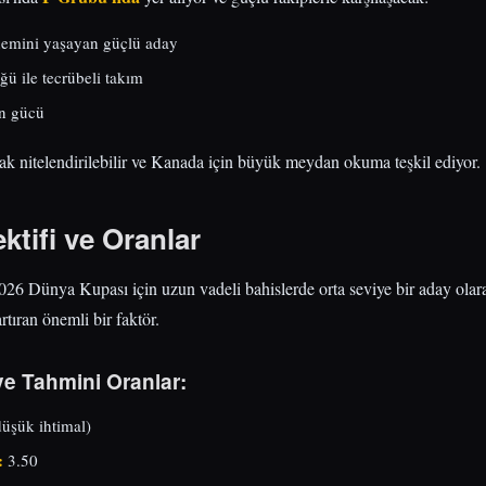
önemini yaşayan güçlü aday
ğü ile tecrübeli takım
en gücü
k nitelendirilebilir ve Kanada için büyük meydan okuma teşkil ediyor.
ktifi ve Oranlar
2026 Dünya Kupası için uzun vadeli bahislerde orta seviye bir aday olar
artıran önemli bir faktör.
ve Tahmini Oranlar:
üşük ihtimal)
:
3.50