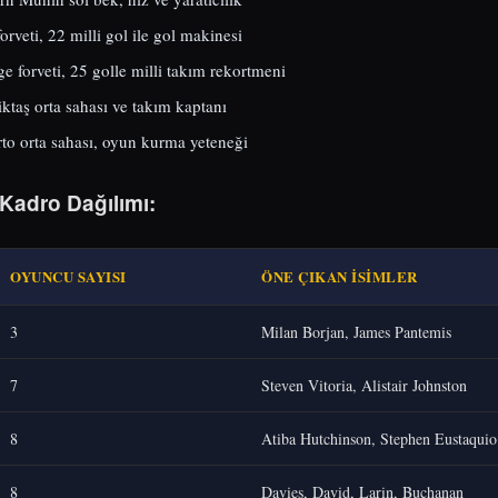
forveti, 22 milli gol ile gol makinesi
e forveti, 25 golle milli takım rekortmeni
ktaş orta sahası ve takım kaptanı
to orta sahası, oyun kurma yeteneği
Kadro Dağılımı:
OYUNCU SAYISI
ÖNE ÇIKAN İSIMLER
3
Milan Borjan, James Pantemis
7
Steven Vitoria, Alistair Johnston
8
Atiba Hutchinson, Stephen Eustaquio
8
Davies, David, Larin, Buchanan