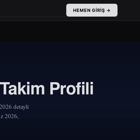
HEMEN GIRIŞ →
akim Profili
026 detayli
uz 2026,