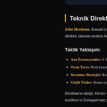
Teknik Direkt
John Herdman
, Kanada'yı
direktör, takımını modern fu
Taktik Yaklaşım:
Ana Formasyonlar:
4-3
Oyun Tarzı:
Hızlı kanat
Savunma Stratejisi:
Kom
Güçlü Yönler:
Kanat oy
Herdman'ın taktiği, Davies
tecrübesi ve Eustaquio'nun y