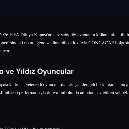
 2026 FIFA Dünya Kupası'nda ev sahipliği avantajını kullanarak tarihi b
yönetimindeki takım, genç ve dinamik kadrosuyla CONCACAF bölgesini
nıyor.
 ve Yıldız Oyuncular
sı kadrosu, yetenekli oyunculardan oluşan dengeli bir karışım sunuyo
Münih'teki performansıyla dünya futbolunda adından söz ettiren sol bek 
n Münih sol bek, hız ve yaratıcılık