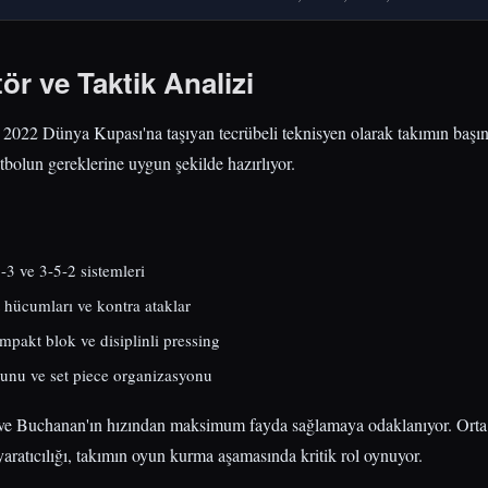
ör ve Taktik Analizi
 2022 Dünya Kupası'na taşıyan tecrübeli teknisyen olarak takımın başın
tbolun gereklerine uygun şekilde hazırlıyor.
-3 ve 3-5-2 sistemleri
 hücumları ve kontra ataklar
pakt blok ve disiplinli pressing
unu ve set piece organizasyonu
 ve Buchanan'ın hızından maksimum fayda sağlamaya odaklanıyor. Orta
aratıcılığı, takımın oyun kurma aşamasında kritik rol oynuyor.