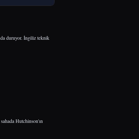
da duruyor. İngiliz teknik
 sahada Hutchinson'ın