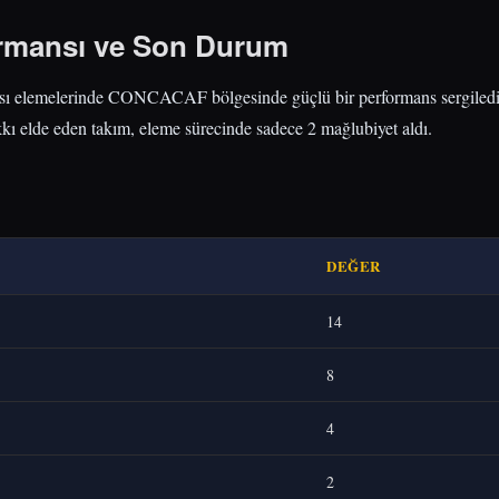
rmansı ve Son Durum
 elemelerinde CONCACAF bölgesinde güçlü bir performans sergiledi. 
ı elde eden takım, eleme sürecinde sadece 2 mağlubiyet aldı.
DEĞER
14
8
4
2