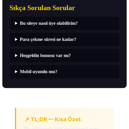
Sıkça Sorulan Sorular
Bu siteye nasıl üye olabilirim?
Para çekme süresi ne kadar?
Hoşgeldin bonusu var mı?
Mobil uyumlu mu?
📌 TL;DR — Kısa Özet:
Bu rehberde slot oyunlarına yeni