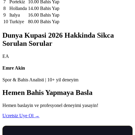
7
Portekiz
10.00
Bahis Yap
8
Hollanda
14.00
Bahis Yap
9
Italya
16.00
Bahis Yap
10
Turkiye
80.00
Bahis Yap
Dunya Kupasi 2026 Hakkinda Sikca
Sorulan Sorular
EA
Emre Akin
Spor & Bahis Analisti | 10+ yil deneyim
Hemen Bahis Yapmaya Basla
Hemen baslayin ve profesyonel deneyimi yasayin!
Ucretsiz Uye Ol →