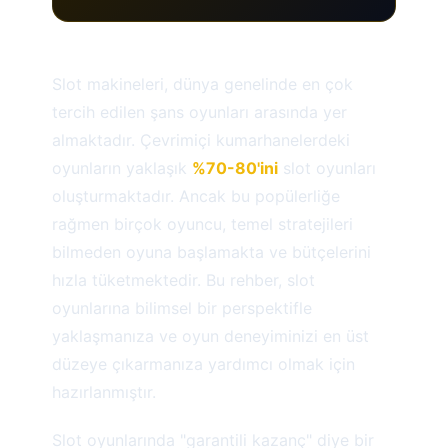
Slot makineleri, dünya genelinde en çok
tercih edilen şans oyunları arasında yer
almaktadır. Çevrimiçi kumarhanelerdeki
oyunların yaklaşık
%70-80'ini
slot oyunları
oluşturmaktadır. Ancak bu popülerliğe
rağmen birçok oyuncu, temel stratejileri
bilmeden oyuna başlamakta ve bütçelerini
hızla tüketmektedir. Bu rehber, slot
oyunlarına bilimsel bir perspektifle
yaklaşmanıza ve oyun deneyiminizi en üst
düzeye çıkarmanıza yardımcı olmak için
hazırlanmıştır.
Slot oyunlarında "garantili kazanç" diye bir