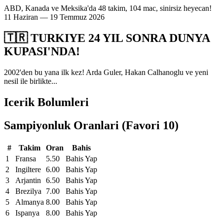
ABD, Kanada ve Meksika'da 48 takim, 104 mac, sinirsiz heyecan!
11 Haziran — 19 Temmuz 2026
🇹🇷 TURKIYE 24 YIL SONRA DUNYA
KUPASI'NDA!
2002'den bu yana ilk kez! Arda Guler, Hakan Calhanoglu ve yeni
nesil ile birlikte...
Icerik Bolumleri
Sampiyonluk Oranlari (Favori 10)
#
Takim
Oran
Bahis
1
Fransa
5.50
Bahis Yap
2
Ingiltere
6.00
Bahis Yap
3
Arjantin
6.50
Bahis Yap
4
Brezilya
7.00
Bahis Yap
5
Almanya
8.00
Bahis Yap
6
Ispanya
8.00
Bahis Yap