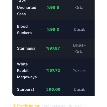
1429
Uncharted
%98.5
Orta
Thun
Seas
Blood
%98.0
Düşük
N
Suckers
Düşük-
Starmania
%97.87
Ne
Orta
White
Bi
Rabbit
%97.72
Yüksek
Ga
Megaways
Starburst
%96.09
Düşük
N
💡 Pratik İpucu:
Yeni başlayan bir oyuncu