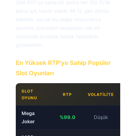
%96 RTP'ye sahip bir slotta her 100 TL'lik
bahis için teorik olarak 96 TL geri dönüş
beklenir. Ancak bu değer milyonlarca
çevirme üzerinden hesaplanır; tek bir
oturumda sonuçlar büyük farklılıklar
gösterebilir.
En Yüksek RTP'ye Sahip Popüler
Slot Oyunları
SLOT
RTP
VOLATILITE
SAĞ
OYUNU
Mega
%99.0
Düşük
N
Joker