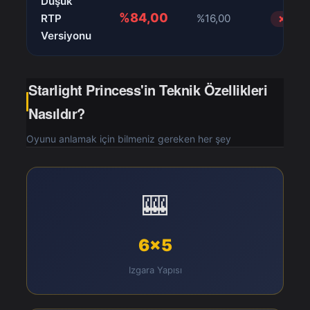
Düşük
%84,00
RTP
%16,00
❌ Kaçın
Versiyonu
Starlight Princess'in Teknik Özellikleri
Nasıldır?
Oyunu anlamak için bilmeniz gereken her şey
🎰
6×5
Izgara Yapısı