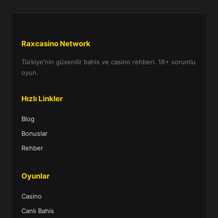
Raxcasino Network
Türkiye'nin güvenilir bahis ve casino rehberi. 18+ sorumlu
oyun.
Hızlı Linkler
Blog
Bonuslar
Rehber
Oyunlar
Casino
Canlı Bahis