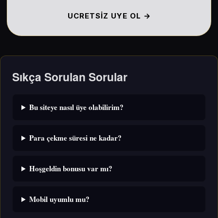
UCRETSIZ UYE OL →
Sıkça Sorulan Sorular
Bu siteye nasıl üye olabilirim?
Para çekme süresi ne kadar?
Hoşgeldin bonusu var mı?
Mobil uyumlu mu?