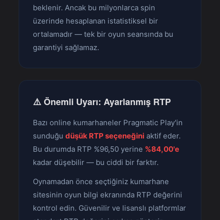
beklenir. Ancak bu milyonlarca spin
üzerinde hesaplanan istatistiksel bir
ortalamadır — tek bir oyun seansında bu
garantiyi sağlamaz.
⚠️ Önemli Uyarı: Ayarlanmış RTP
Bazı online kumarhaneler Pragmatic Play'in
sunduğu
düşük RTP seçeneğini
aktif eder.
Bu durumda RTP %96,50 yerine
%84,00'e
kadar düşebilir — bu ciddi bir farktır.
Oynamadan önce seçtiğiniz kumarhane
sitesinin oyun bilgi ekranında RTP değerini
kontrol edin. Güvenilir ve lisanslı platformlar