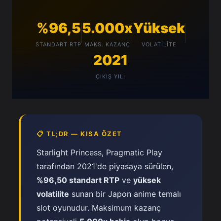
%96,5
5.000x
Yüksek
STANDART RTP
MAKS. KAZANÇ
VOLATILITE
2021
ÇIKIŞ YILI
📋 TL;DR — KISA ÖZET
Starlight Princess, Pragmatic Play
tarafından 2021'de piyasaya sürülen,
%96,50 standart RTP
ve
yüksek
volatilite
sunan bir Japon anime temalı
slot oyunudur. Maksimum kazanç