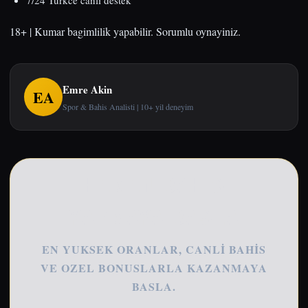
7/24 Turkce canli destek
18+ | Kumar bagimlilik yapabilir. Sorumlu oynayiniz.
Emre Akin
EA
Spor & Bahis Analisti | 10+ yil deneyim
HEMEN BAHIS
YAPMAYA BASLA
EN YUKSEK ORANLAR, CANLI BAHIS
VE OZEL BONUSLARLA KAZANMAYA
BASLA.