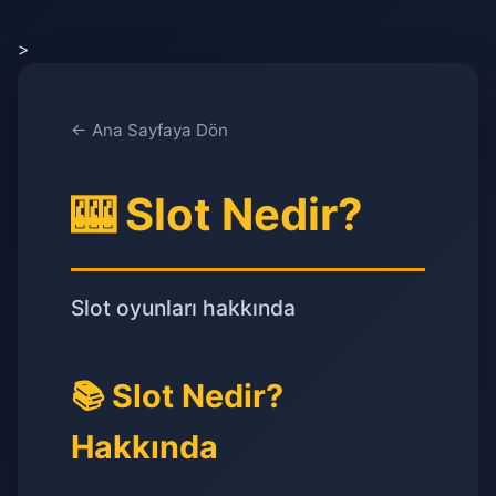
>
← Ana Sayfaya Dön
🎰 Slot Nedir?
Slot oyunları hakkında
📚 Slot Nedir?
Hakkında