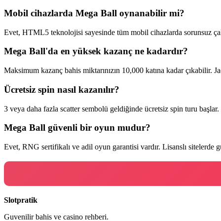
Mobil cihazlarda Mega Ball oynanabilir mi?
Evet, HTML5 teknolojisi sayesinde tüm mobil cihazlarda sorunsuz çalı
Mega Ball'da en yüksek kazanç ne kadardır?
Maksimum kazanç bahis miktarınızın 10,000 katına kadar çıkabilir. 
Ücretsiz spin nasıl kazanılır?
3 veya daha fazla scatter sembolü geldiğinde ücretsiz spin turu başlar. 
Mega Ball güvenli bir oyun mudur?
Evet, RNG sertifikalı ve adil oyun garantisi vardır. Lisanslı sitelerde 
Slotpratik
Guvenilir bahis ve casino rehberi.