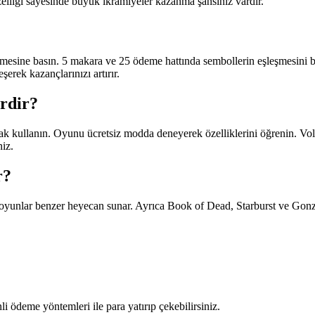
 özelliği sayesinde büyük ikramiyeler kazanma şansınız vardır.
ğmesine basın. 5 makara ve 25 ödeme hattında sembollerin eşleşmesini b
şerek kazançlarınızı artırır.
erdir?
rak kullanın. Oyunu ücretsiz modda deneyerek özelliklerini öğrenin. Vola
niz.
r?
yunlar benzer heyecan sunar. Ayrıca Book of Dead, Starburst ve Gonzo's
li ödeme yöntemleri ile para yatırıp çekebilirsiniz.