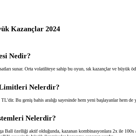
yük Kazançlar 2024
esi Nedir?
atları sunar. Orta volatiliteye sahip bu oyun, sık kazançlar ve büyük öd
mitleri Nelerdir?
L'dir. Bu geniş bahis aralığı sayesinde hem yeni başlayanlar hem de yü
stemleri Nelerdir?
Mega Ball özelliği aktif olduğunda, kazanan kombinasyonlara 2x ile 100x 