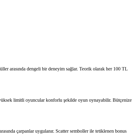
üller arasında dengeli bir deneyim sağlar. Teorik olarak her 100 TL
ksek limitli oyuncular konforlu şekilde oyun oynayabilir. Bütçenize
arasında çarpanlar uygulanır. Scatter semboller ile tetiklenen bonus