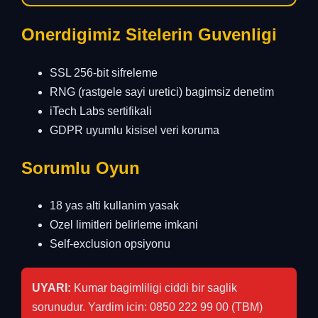
Onerdigimiz Sitelerin Guvenligi
SSL 256-bit sifreleme
RNG (rastgele sayi uretici) bagimsiz denetim
iTech Labs sertifikali
GDPR uyumlu kisisel veri koruma
Sorumlu Oyun
18 yas alti kullanim yasak
Ozel limitleri belirleme imkani
Self-exclusion opsiyonu
UYARI:
Kumar bagimliligi ciddi bir saglik
sorunudur. Yardim icin: 0850 222 99 00 (TBM)