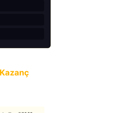
e Kazanç