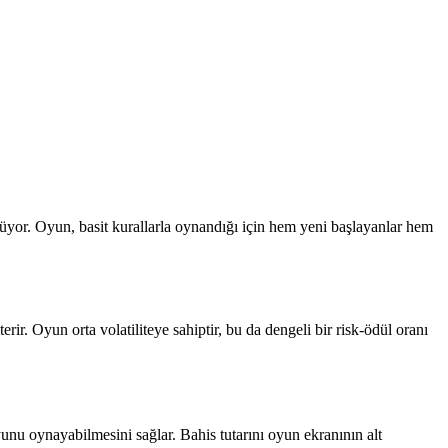
üyor. Oyun, basit kurallarla oynandığı için hem yeni başlayanlar hem
. Oyun orta volatiliteye sahiptir, bu da dengeli bir risk-ödül oranı
u oynayabilmesini sağlar. Bahis tutarını oyun ekranının alt