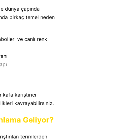
ede dünya çapında
ında birkaç temel neden
olleri ve canlı renk
ranı
apı
kafa karıştırıcı
leri kavrayabilirsiniz.
nlama Geliyor?
ştırılan terimlerden