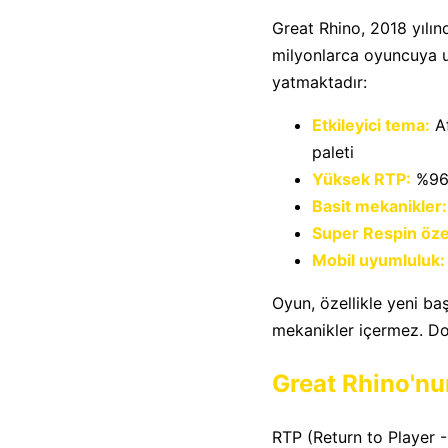
Great Rhino, 2018 yılı
milyonlarca oyuncuya u
yatmaktadır:
Etkileyici tema:
Af
paleti
Yüksek RTP:
%96.
Basit mekanikler:
Super Respin özel
Mobil uyumluluk:
Oyun, özellikle yeni ba
mekanikler içermez. Doğ
Great Rhino'n
RTP (Return to Player -