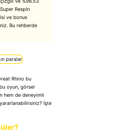
 çizgili ve %96.53
a Super Respin
isi ve bonus
iniz. Bu rehberde
Great Rhino bu
 bu oyun, görsel
ın hem de deneyimli
ararlanabilirsiniz? İşte
üler?