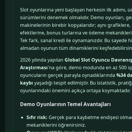
Slot oyunlarına yeni başlayan herkesin ilk adımı, 
sürümlerini denemek olmalıdır. Demo oyunları, ge
makinelerinin birebir kopyalarıdır; aynı grafiklere,
efektlerine, bonus turlarına ve ödeme mekaniklerin
Tek fark, sanal kredi ile oynamanızdır. Bu sayede hi
almadan oyunun tüm dinamiklerini keşfedebilirsin
2026 yılında yapılan
Global Slot Oyuncu Davranış
Araştırması
'na göre, demo modunda en az 500 s
oyuncuların gerçek parayla oynadıklarında
%34 da
kaybı
yaşadığı tespit edilmiştir. Bu istatistik, pratiğ
oyunlarındaki önemini açıkça ortaya koymaktadır.
Demo Oyunlarının Temel Avantajları
Sıfır risk:
Gerçek para kaybetme endişesi olm
mekaniklerini öğrenirsiniz.