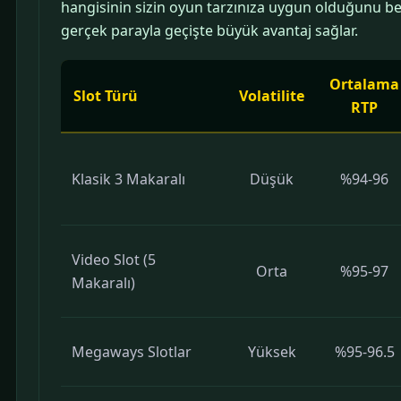
hangisinin sizin oyun tarzınıza uygun olduğunu be
gerçek parayla geçişte büyük avantaj sağlar.
Ortalama
Slot Türü
Volatilite
RTP
Klasik 3 Makaralı
Düşük
%94-96
Video Slot (5
Orta
%95-97
Makaralı)
Megaways Slotlar
Yüksek
%95-96.5