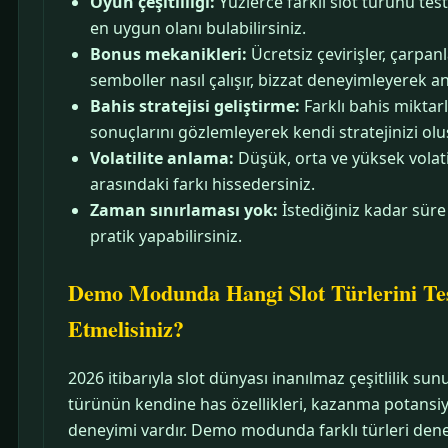
Oyun çeşitliliği:
Yüzlerce farklı slot türünü tes
en uygun olanı bulabilirsiniz.
Bonus mekanikleri:
Ücretsiz çevirişler, çarpanl
semboller nasıl çalışır, bizzat deneyimleyerek an
Bahis stratejisi geliştirme:
Farklı bahis miktarl
sonuçlarını gözlemleyerek kendi stratejinizi ol
Volatilite anlama:
Düşük, orta ve yüksek volatil
arasındaki farkı hissedersiniz.
Zaman sınırlaması yok:
İstediğiniz kadar sür
pratik yapabilirsiniz.
Demo Modunda Hangi Slot Türlerini Te
Etmelisiniz?
2026 itibarıyla slot dünyası inanılmaz çeşitlilik sun
türünün kendine has özellikleri, kazanma potansiy
deneyimi vardır. Demo modunda farklı türleri den