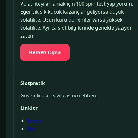
Volatiliteyi anlamak için 100 spin test yapıyorum.
Eğer sık sık küçük kazançlar geliyorsa düşük
volatilite. Uzun kuru dönemler varsa yüksek
volatilite. Ayrıca slot bilgilerinde genelde yazıyor
zaten.
Hemen Oyna
Slotpratik
Guvenilir bahis ve casino rehberi.
Linkler
Bonus
Slot