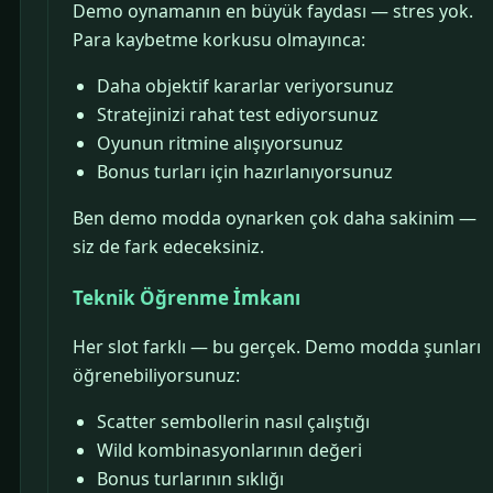
Demo oynamanın en büyük faydası — stres yok.
Para kaybetme korkusu olmayınca:
Daha objektif kararlar veriyorsunuz
Stratejinizi rahat test ediyorsunuz
Oyunun ritmine alışıyorsunuz
Bonus turları için hazırlanıyorsunuz
Ben demo modda oynarken çok daha sakinim —
siz de fark edeceksiniz.
Teknik Öğrenme İmkanı
Her slot farklı — bu gerçek. Demo modda şunları
öğrenebiliyorsunuz:
Scatter sembollerin nasıl çalıştığı
Wild kombinasyonlarının değeri
Bonus turlarının sıklığı