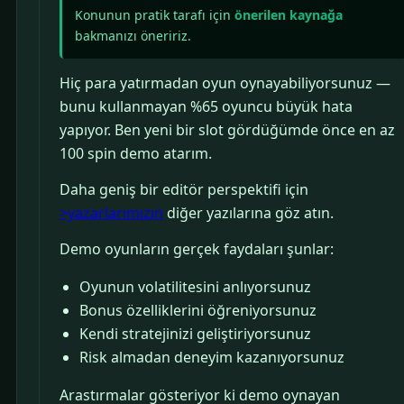
Konunun pratik tarafı için
önerilen kaynağa
bakmanızı öneririz.
Hiç para yatırmadan oyun oynayabiliyorsunuz —
bunu kullanmayan %65 oyuncu büyük hata
yapıyor. Ben yeni bir slot gördüğümde önce en az
100 spin demo atarım.
Daha geniş bir editör perspektifi için
>yazarlarımızın
diğer yazılarına göz atın.
Demo oyunların gerçek faydaları şunlar:
Oyunun volatilitesini anlıyorsunuz
Bonus özelliklerini öğreniyorsunuz
Kendi stratejinizi geliştiriyorsunuz
Risk almadan deneyim kazanıyorsunuz
Arastırmalar gösteriyor ki demo oynayan