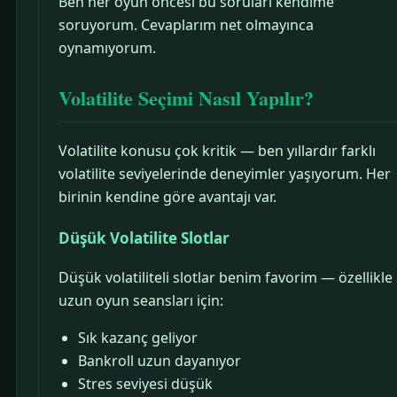
Ben her oyun öncesi bu soruları kendime
soruyorum. Cevaplarım net olmayınca
oynamıyorum.
Volatilite Seçimi Nasıl Yapılır?
Volatilite konusu çok kritik — ben yıllardır farklı
volatilite seviyelerinde deneyimler yaşıyorum. Her
birinin kendine göre avantajı var.
Düşük Volatilite Slotlar
Düşük volatiliteli slotlar benim favorim — özellikle
uzun oyun seansları için:
Sık kazanç geliyor
Bankroll uzun dayanıyor
Stres seviyesi düşük