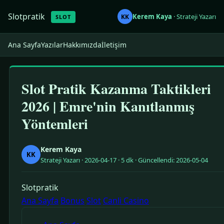
Slotpratik
Kerem Kaya
· Strateji Yazarı
KK
SLOT
Ana Sayfa
Yazılar
Hakkımızda
İletişim
Slot Pratik Kazanma Taktikleri
2026 | Emre'nin Kanıtlanmış
Yöntemleri
Kerem Kaya
KK
Strateji Yazarı · 2026-04-17 · 5 dk · Güncellendi: 2026-05-04
Slotpratik
Ana Sayfa
Bonus
Slot
Canli Casino