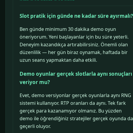
Slot pratik için günde ne kadar süre ayırmalı?
Ben günde minimum 30 dakika demo oyun
öneriyorum. Yeni başlayanlar için bu süre yeterli.
Deneyim kazandıkça artırabilirsiniz. Önemli olan
düzenlilik — her gün biraz oynamak, haftada bir
uzun seans yapmaktan daha etkili.
Demo oyunlar gerçek slotlarla aynı sonuçları
veriyor mu?
Evet, demo versiyonlar gerçek oyunlarla aynı RNG
sistemi kullanıyor. RTP oranları da aynı. Tek fark
gerçek para kazanamıyor olmanız. Bu yüzden
demo ile öğrendiğiniz stratejiler gerçek oyunda da
geçerli oluyor.