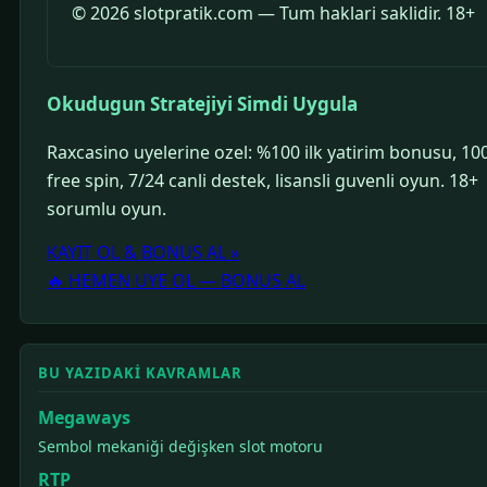
© 2026 slotpratik.com — Tum haklari saklidir. 18+
Okudugun Stratejiyi Simdi Uygula
Raxcasino uyelerine ozel: %100 ilk yatirim bonusu, 10
free spin, 7/24 canli destek, lisansli guvenli oyun. 18+
sorumlu oyun.
KAYIT OL & BONUS AL »
🔥 HEMEN UYE OL — BONUS AL
BU YAZIDAKI KAVRAMLAR
Megaways
Sembol mekaniği değişken slot motoru
RTP