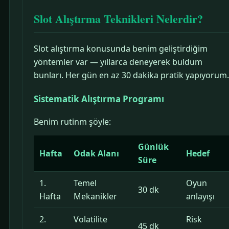
Slot Alıştırma Teknikleri Nelerdir?
Slot alıştırma konusunda benim geliştirdiğim
yöntemler var — yıllarca deneyerek buldum
bunları. Her gün en az 30 dakika pratik yapıyorum.
Sistematik Alıştırma Programı
Benim rutinm şöyle:
Günlük
Hafta
Odak Alanı
Hedef
Süre
1.
Temel
Oyun
30 dk
Hafta
Mekanikler
anlayışı
2.
Volatilite
Risk
45 dk