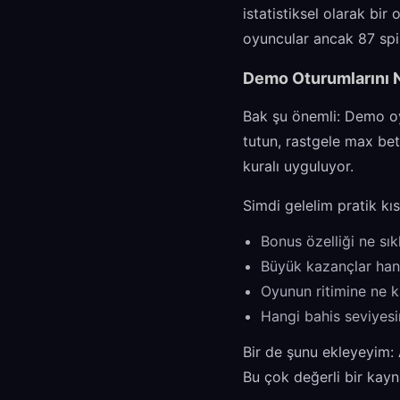
istatistiksel olarak bir
oyuncular ancak 87 spin
Demo Oturumlarını N
Bak şu önemli: Demo oy
tutun, rastgele max be
kuralı uyguluyor.
Simdi gelelim pratik kı
Bonus özelliği ne sıkl
Büyük kazançlar han
Oyunun ritimine ne k
Hangi bahis seviyes
Bir de şunu ekleyeyim: 
Bu çok değerli bir kayn