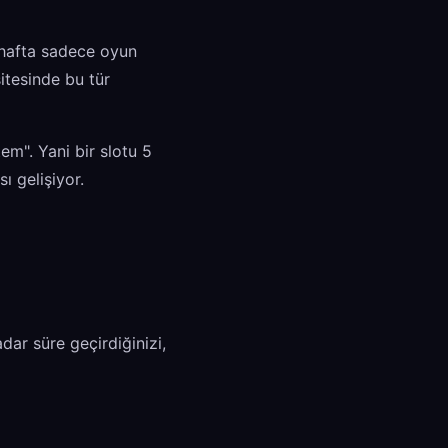
k hafta sadece oyun
itesinde bu tür
em". Yani bir slotu 5
ı gelişiyor.
dar süre geçirdiğinizi,