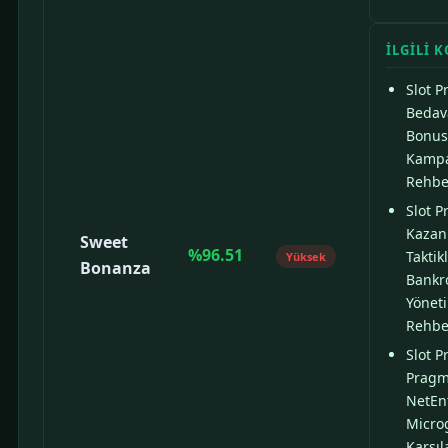
İLGILI 
Slot P
Bedav
Bonus
Kampa
Rehbe
Slot P
Kaza
Sweet
%96.51
Taktik
Yüksek
Bonanza
Bankro
Yönet
Rehbe
Slot P
Pragma
NetEn
Micro
Karşıl