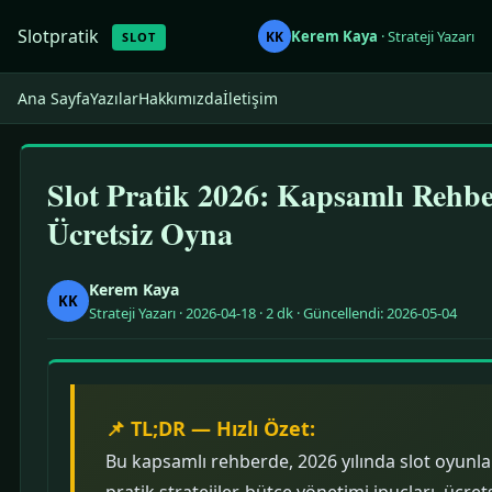
Slotpratik
Kerem Kaya
· Strateji Yazarı
KK
SLOT
Ana Sayfa
Yazılar
Hakkımızda
İletişim
Slot Pratik 2026: Kapsamlı Rehb
Ücretsiz Oyna
Kerem Kaya
KK
Strateji Yazarı · 2026-04-18 · 2 dk · Güncellendi: 2026-05-04
📌 TL;DR — Hızlı Özet:
Bu kapsamlı rehberde, 2026 yılında slot oyunlar