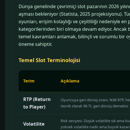
Dünya genelinde çevrimiçi slot pazarının 2026 yılı
aşması bekleniyor (Statista, 2025 projeksiyonu). Tü
oyunları, erişim kolaylığı ve çeşitliliği nedeniyle en
kategorilerinden biri olmaya devam ediyor. Ancak
temel kavramları anlamak, bilinçli ve sorumlu bir o
öneme sahiptir.
Temel Slot Terminolojisi
Terim
Açıklama
RTP (Return
Oyuncuya geri dönüş oranı. %96 RTP, her 
teorik olarak 96 TL geri dönüş demektir.
to Player)
Risk seviyesi. Düşük volatilite sık ama kü
Volatilite
yüksek volatilite nadir ama büyük kazanç